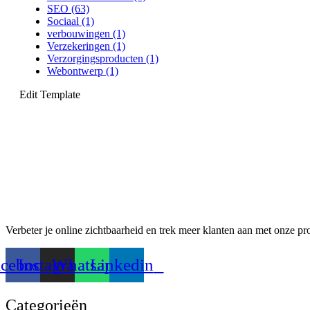
SEO
(63)
Sociaal
(1)
verbouwingen
(1)
Verzekeringen
(1)
Verzorgingsproducten
(1)
Webontwerp
(1)
Edit Template
Verbeter je online zichtbaarheid en trek meer klanten aan met onze pr
acebook
Instagram
Whatsapp
Linkedin
Categorieën