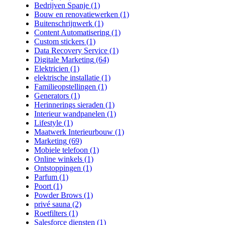
Bedrijven Spanje
(1)
Bouw en renovatiewerken
(1)
Buitenschrijnwerk
(1)
Content Automatisering
(1)
Custom stickers
(1)
Data Recovery Service
(1)
Digitale Marketing
(64)
Elektricien
(1)
elektrische installatie
(1)
Familieopstellingen
(1)
Generators
(1)
Herinnerings sieraden
(1)
Interieur wandpanelen
(1)
Lifestyle
(1)
Maatwerk Interieurbouw
(1)
Marketing
(69)
Mobiele telefoon
(1)
Online winkels
(1)
Ontstoppingen
(1)
Parfum
(1)
Poort
(1)
Powder Brows
(1)
privé sauna
(2)
Roetfilters
(1)
Salesforce diensten
(1)