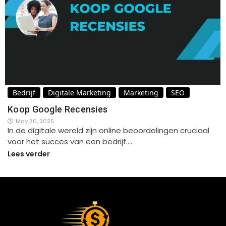
Bedrijf
Digitale Marketing
Marketing
SEO
Koop Google Recensies
May 30, 2025
In de digitale wereld zijn online beoordelingen cruciaal
voor het succes van een bedrijf.…
Lees verder