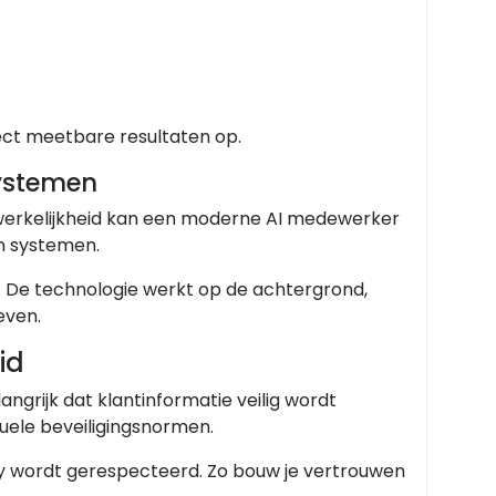
ect meetbare resultaten op.
Systemen
werkelijkheid kan een moderne AI medewerker
n systemen.
t. De technologie werkt op de achtergrond,
even.
id
langrijk dat klantinformatie veilig wordt
tuele beveiligingsnormen.
y wordt gerespecteerd. Zo bouw je vertrouwen