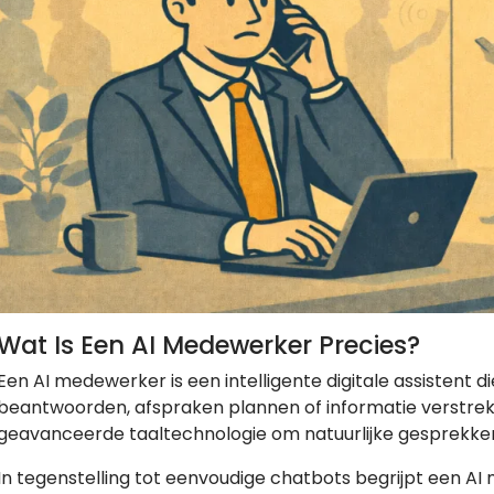
Wat Is Een AI Medewerker Precies?
Een AI medewerker is een intelligente digitale assistent d
beantwoorden, afspraken plannen of informatie verstre
geavanceerde taaltechnologie om natuurlijke gesprekken
In tegenstelling tot eenvoudige chatbots begrijpt een A