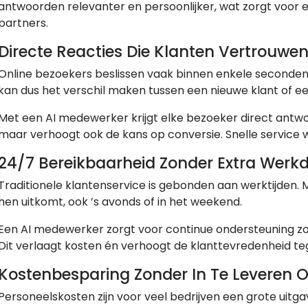
antwoorden relevanter en persoonlijker, wat zorgt voor ee
partners.
Directe Reacties Die Klanten Vertrouwe
Online bezoekers beslissen vaak binnen enkele seconden of
kan dus het verschil maken tussen een nieuwe klant of e
Met een AI medewerker krijgt elke bezoeker direct antwo
maar verhoogt ook de kans op conversie. Snelle service 
24/7 Bereikbaarheid Zonder Extra Werk
Traditionele klantenservice is gebonden aan werktijden. M
hen uitkomt, ook ’s avonds of in het weekend.
Een AI medewerker zorgt voor continue ondersteuning zond
Dit verlaagt kosten én verhoogt de klanttevredenheid tege
Kostenbesparing Zonder In Te Leveren O
Personeelskosten zijn voor veel bedrijven een grote uit