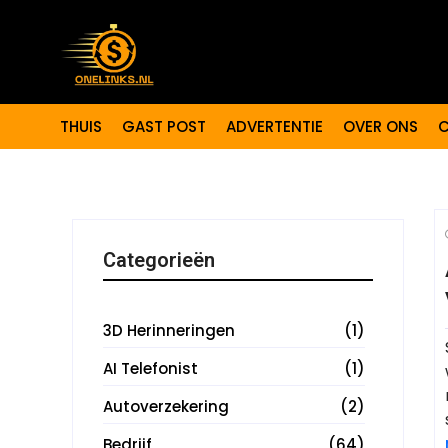
THUIS
GAST POST
ADVERTENTIE
OVER ONS
C
Categorieën
3D Herinneringen
(1)
AI Telefonist
(1)
Autoverzekering
(2)
Bedrijf
(64)