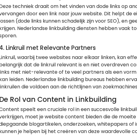
Deze techniek draait om het vinden van dode links op an
vervangen door een link naar jouw website. Dit helpt de
lossen (dode links kunnen schadelijk zijn voor SEO), en g
krijgen. Nederlandse linkbuilding diensten hebben vaak t
sporen.
4. Linkruil met Relevante Partners
Linkruil, waarbij twee websites naar elkaar linken, kan effec
belangrijk dat de linkruil relevant is en niet overdreven 
links met niet-relevante of te veel partners als een vorm
kan leiden. Nederlandse linkbuilding bureaus hebben erva
linkruilen die voldoen aan de richtlijnen van zoekmachines
De Rol van Content in Linkbuilding
Content speelt een cruciale rol in een succesvolle linkbui
verkrijgen, moet je website content bieden die de moeite
diepgaande blogartikelen, onderzoeken, whitepapers of in
kunnen je helpen bij het creëren van deze waardevolle con