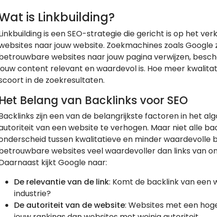
Wat is Linkbuilding?
Linkbuilding is een SEO-strategie die gericht is op het ver
websites naar jouw website. Zoekmachines zoals Google z
betrouwbare websites naar jouw pagina verwijzen, besch
jouw content relevant en waardevol is. Hoe meer kwalitati
scoort in de zoekresultaten.
Het Belang van Backlinks voor SEO
Backlinks zijn een van de belangrijkste factoren in het 
autoriteit van een website te verhogen. Maar niet alle b
onderscheid tussen kwalitatieve en minder waardevolle b
betrouwbare websites veel waardevoller dan links van o
Daarnaast kijkt Google naar:
De relevantie van de link
: Komt de backlink van een w
industrie?
De autoriteit van de website
: Websites met een hog
jouw rankings dan websites met weinig autoriteit.