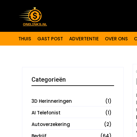
THUIS
GAST POST
ADVERTENTIE
OVER ONS
C
Categorieën
3D Herinneringen
(1)
AI Telefonist
(1)
Autoverzekering
(2)
Bedrijf
(64)