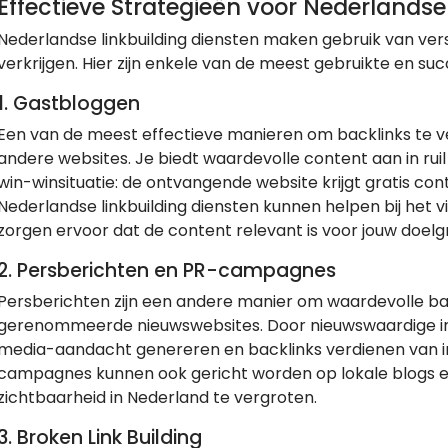
Effectieve Strategieën voor Nederlandse
Nederlandse linkbuilding diensten maken gebruik van ve
verkrijgen. Hier zijn enkele van de meest gebruikte en suc
1. Gastbloggen
Een van de meest effectieve manieren om backlinks te ver
andere websites. Je biedt waardevolle content aan in ruil
win-winsituatie: de ontvangende website krijgt gratis conte
Nederlandse linkbuilding diensten kunnen helpen bij het 
zorgen ervoor dat de content relevant is voor jouw doelg
2. Persberichten en PR-campagnes
Persberichten zijn een andere manier om waardevolle back
gerenommeerde nieuwswebsites. Door nieuwswaardige infor
media-aandacht genereren en backlinks verdienen van in
campagnes kunnen ook gericht worden op lokale blogs en
zichtbaarheid in Nederland te vergroten.
3. Broken Link Building