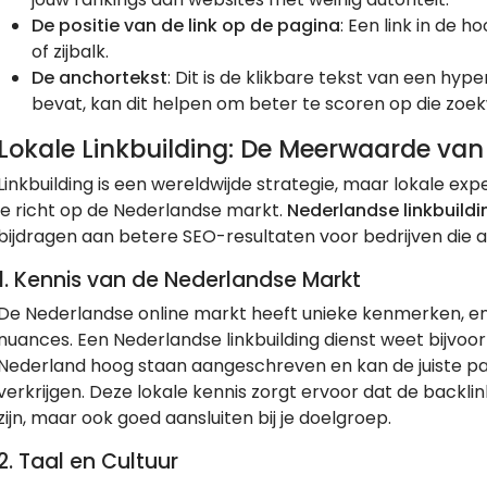
De positie van de link op de pagina
: Een link in de h
of zijbalk.
De anchortekst
: Dit is de klikbare tekst van een hyp
bevat, kan dit helpen om beter te scoren op die zoe
Lokale Linkbuilding: De Meerwaarde va
Linkbuilding is een wereldwijde strategie, maar lokale exp
je richt op de Nederlandse markt.
Nederlandse linkbuildi
bijdragen aan betere SEO-resultaten voor bedrijven die act
1. Kennis van de Nederlandse Markt
De Nederlandse online markt heeft unieke kenmerken, en e
nuances. Een Nederlandse linkbuilding dienst weet bijvoo
Nederland hoog staan aangeschreven en kan de juiste p
verkrijgen. Deze lokale kennis zorgt ervoor dat de backlink
zijn, maar ook goed aansluiten bij je doelgroep.
2. Taal en Cultuur