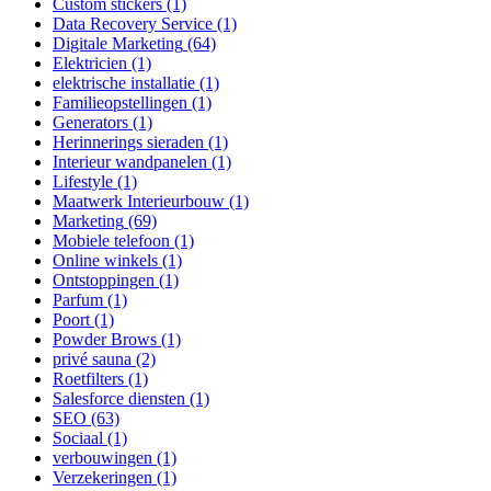
Custom stickers
(1)
Data Recovery Service
(1)
Digitale Marketing
(64)
Elektricien
(1)
elektrische installatie
(1)
Familieopstellingen
(1)
Generators
(1)
Herinnerings sieraden
(1)
Interieur wandpanelen
(1)
Lifestyle
(1)
Maatwerk Interieurbouw
(1)
Marketing
(69)
Mobiele telefoon
(1)
Online winkels
(1)
Ontstoppingen
(1)
Parfum
(1)
Poort
(1)
Powder Brows
(1)
privé sauna
(2)
Roetfilters
(1)
Salesforce diensten
(1)
SEO
(63)
Sociaal
(1)
verbouwingen
(1)
Verzekeringen
(1)